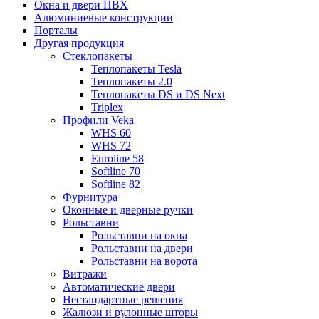
Окна и двери ПВХ
Алюминиевые конструкции
Порталы
Другая продукция
Стеклопакеты
Теплопакеты Tesla
Теплопакеты 2.0
Теплопакеты DS и DS Next
Triplex
Профили Veka
WHS 60
WHS 72
Euroline 58
Softline 70
Softline 82
Фурнитура
Оконные и дверные ручки
Рольставни
Рольставни на окна
Рольставни на двери
Рольставни на ворота
Витражи
Автоматические двери
Нестандартные решения
Жалюзи и рулонные шторы